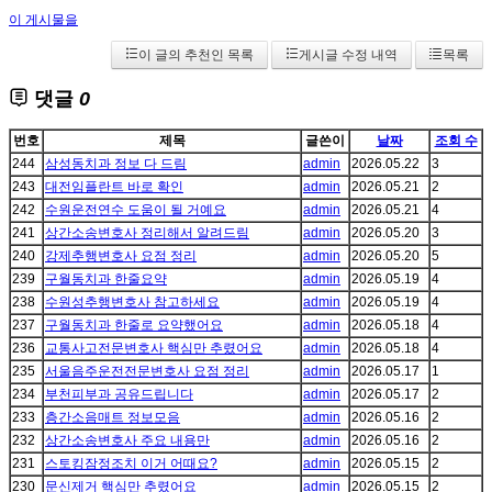
이 게시물을
이 글의 추천인 목록
게시글 수정 내역
목록
댓글
0
번호
제목
글쓴이
날짜
조회 수
244
삼성동치과 정보 다 드림
admin
2026.05.22
3
243
대전임플란트 바로 확인
admin
2026.05.21
2
242
수원운전연수 도움이 될 거예요
admin
2026.05.21
4
241
상간소송변호사 정리해서 알려드림
admin
2026.05.20
3
240
강제추행변호사 요점 정리
admin
2026.05.20
5
239
구월동치과 한줄요약
admin
2026.05.19
4
238
수원성추행변호사 참고하세요
admin
2026.05.19
4
237
구월동치과 한줄로 요약했어요
admin
2026.05.18
4
236
교통사고전문변호사 핵심만 추렸어요
admin
2026.05.18
4
235
서울음주운전전문변호사 요점 정리
admin
2026.05.17
1
234
부천피부과 공유드립니다
admin
2026.05.17
2
233
층간소음매트 정보모음
admin
2026.05.16
2
232
상간소송변호사 주요 내용만
admin
2026.05.16
2
231
스토킹잠정조치 이거 어때요?
admin
2026.05.15
2
230
문신제거 핵심만 추렸어요
admin
2026.05.15
2