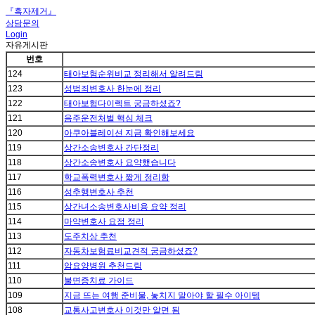
『흑자제거』
상담문의
Login
자유게시판
번호
124
태아보험순위비교 정리해서 알려드림
123
성범죄변호사 한눈에 정리
122
태아보험다이렉트 궁금하셨죠?
121
음주운전처벌 핵심 체크
120
아쿠아블레이션 지금 확인해보세요
119
상간소송변호사 간단정리
118
상간소송변호사 요약했습니다
117
학교폭력변호사 짧게 정리함
116
성추행변호사 추천
115
상간녀소송변호사비용 요약 정리
114
마약변호사 요점 정리
113
도주치상 추천
112
자동차보험료비교견적 궁금하셨죠?
111
암요양병원 추천드림
110
불면증치료 가이드
109
지금 뜨는 여행 준비물, 놓치지 말아야 할 필수 아이템
108
교통사고변호사 이것만 알면 됨