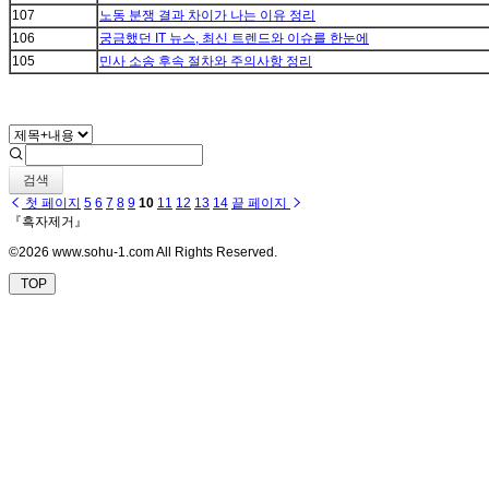
107
노동 분쟁 결과 차이가 나는 이유 정리
106
궁금했던 IT 뉴스, 최신 트렌드와 이슈를 한눈에
105
민사 소송 후속 절차와 주의사항 정리
검색
첫 페이지
5
6
7
8
9
10
11
12
13
14
끝 페이지
『흑자제거』
©2026 www.sohu-1.com All Rights Reserved.
TOP