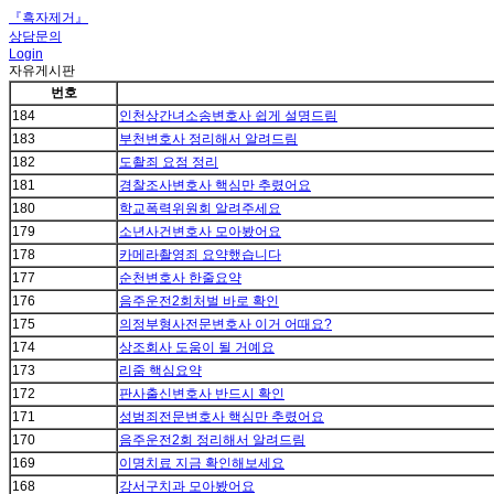
『흑자제거』
상담문의
Login
자유게시판
번호
184
인천상간녀소송변호사 쉽게 설명드림
183
부천변호사 정리해서 알려드림
182
도촬죄 요점 정리
181
경찰조사변호사 핵심만 추렸어요
180
학교폭력위원회 알려주세요
179
소년사건변호사 모아봤어요
178
카메라촬영죄 요약했습니다
177
순천변호사 한줄요약
176
음주운전2회처벌 바로 확인
175
의정부형사전문변호사 이거 어때요?
174
상조회사 도움이 될 거예요
173
리줌 핵심요약
172
판사출신변호사 반드시 확인
171
성범죄전문변호사 핵심만 추렸어요
170
음주운전2회 정리해서 알려드림
169
이명치료 지금 확인해보세요
168
강서구치과 모아봤어요