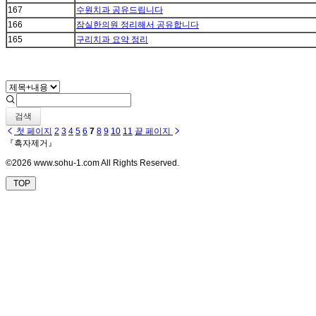
167
수원치과 공유드립니다
166
잠실한의원 정리해서 공유합니다
165
구리치과 요약 정리
검색
첫 페이지
2
3
4
5
6
7
8
9
10
11
끝 페이지
『흑자제거』
©2026 www.sohu-1.com All Rights Reserved.
TOP