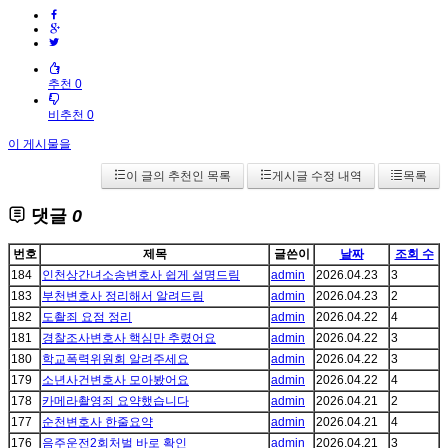
추천 0
비추천 0
이 게시물을
이 글의 추천인 목록
게시글 수정 내역
목록
댓글
0
번호
제목
글쓴이
날짜
조회 수
184
인천상간녀소송변호사 쉽게 설명드림
admin
2026.04.23
3
183
부천변호사 정리해서 알려드림
admin
2026.04.23
2
182
도촬죄 요점 정리
admin
2026.04.22
4
181
경찰조사변호사 핵심만 추렸어요
admin
2026.04.22
3
180
학교폭력위원회 알려주세요
admin
2026.04.22
3
179
소년사건변호사 모아봤어요
admin
2026.04.22
4
178
카메라촬영죄 요약했습니다
admin
2026.04.21
2
177
순천변호사 한줄요약
admin
2026.04.21
4
176
음주운전2회처벌 바로 확인
admin
2026.04.21
3