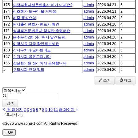
175
의정부형사전문변호사 이거 어때요?
admin
2026.04.21
5
174
상조회사 도움이 될 거예요
admin
2026.04.21
2
173
리줌 핵심요약
admin
2026.04.20
3
172
판사출신변호사 반드시 확인
admin
2026.04.20
4
171
성범죄전문변호사 핵심만 추렸어요
admin
2026.04.20
2
170
음주운전2회 정리해서 알려드림
admin
2026.04.20
2
169
이명치료 지금 확인해보세요
admin
2026.04.20
4
168
강서구치과 모아봤어요
admin
2026.04.20
5
167
수원치과 공유드립니다
admin
2026.04.20
4
166
잠실한의원 정리해서 공유합니다
admin
2026.04.20
3
»
구리치과 요약 정리
admin
2026.04.20
5
쓰기
태그
검색
첫 페이지
2
3
4
5
6
7
8
9
10
11
끝 페이지
『흑자제거』
©2026 www.sohu-1.com All Rights Reserved.
TOP