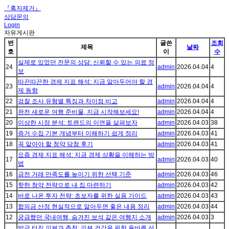
『흑자제거』
상담문의
Login
자유게시판
번
글쓴
조회
제목
날짜
호
이
수
실제로 있었던 전문의 상담: 신뢰할 수 있는 의료 정
24
admin
2026.04.04
4
보
따끈따끈한 경제 지표 해석: 지금 알아두어야 할 경
23
admin
2026.04.04
4
제 동향
22
검찰 조사 유형별 특징과 차이점 비교
admin
2026.04.04
4
21
완전 새로운 여행 준비물, 지금 시작해보세요!
admin
2026.04.04
4
20
이상한 시장 분석: 트렌드의 이면을 살펴보자
admin
2026.04.03
38
19
증거 수집 기본 개념부터 이해하기 쉽게 정리
admin
2026.04.03
41
18
꼭 알아야 할 청약 당첨 후기
admin
2026.04.03
41
요즘 경제 지표 해석: 지금 경제 상황을 이해하는 방
17
admin
2026.04.03
40
법
16
금전 거래 만족도를 높이기 위한 선택 기준
admin
2026.04.03
46
15
핫한 청약 전략으로 내 집 마련하기
admin
2026.04.03
42
14
바로 나온 투자 전략: 초보자를 위한 실용 가이드
admin
2026.04.03
43
13
합의금 산정 현실적으로 알아두면 좋은 내용 정리
admin
2026.04.03
44
12
궁금했던 국내여행, 숨겨진 보석 같은 여행지 소개
admin
2026.04.03
3
방금 터진 피부과 추천: 피부 건강을 위한 올바른 선