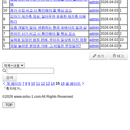
11
admin
2026.04.03
2
택
10
증거 수집 비교 시 확인해야 할 핵심 요소
admin
2026.04.03
1
갑자기 재건축 정보: 알아두면 유용한 재건축 이해
9
admin
2026.04.03
1
하기
8
요즘 개발자 일상: 변화하는 환경 속에서의 일과 삶
admin
2026.04.03
1
7
온라인 사기 비교 시 확인해야 할 핵심 요소
admin
2026.04.02
2
6
실제로 있었던 법정 판례: 우리의 일상에 미친 영향
admin
2026.04.02
10
5
정말 놀라운 분양권 거래, 그 비밀은 무엇일까?
admin
2026.04.02
4
쓰기
태그
검색
첫 페이지
7
8
9
10
11
12
13
14
15
16
끝 페이지
『흑자제거』
©2026 www.sohu-1.com All Rights Reserved.
TOP