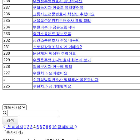
238
수원성추행변호사 참고하세요
237
구월동치과 한줄로 요약했어요
236
교통사고전문변호사 핵심만 추렸어요
235
서울음주운전전문변호사 요점 정리
234
부천피부과 공유드립니다
233
층간소음매트 정보모음
232
상간소송변호사 주요 내용만
231
스토킹잠정조치 이거 어때요?
230
문신제거 핵심만 추렸어요
229
수원음주뺑소니변호사 한눈에 보기
228
광화문치과 한눈에 정리
227
수원치과 모아봤어요
»
수원성범죄변호사 정리해서 공유합니다
225
수원치과 정리해봤어요
검색
첫 페이지
1
2
3
4
5
6
7
8
9
10
끝 페이지
『흑자제거』