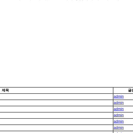
제목
글
admin
admin
admin
admin
admin
admin