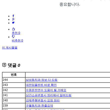
중요합니다.
추천 0
비추천 0
이 게시물을
댓글
0
번호
244
삼성동치과 정보 다 드림
243
대전임플란트 바로 확인
242
수원운전연수 도움이 될 거예요
241
상간소송변호사 정리해서 알려드림
240
강제추행변호사 요점 정리
239
구월동치과 한줄요약