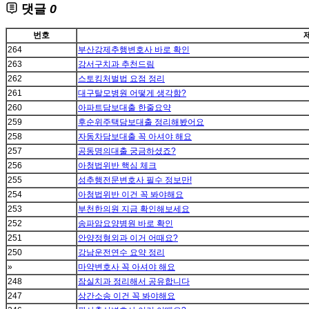
댓글
0
번호
264
부산강제추행변호사 바로 확인
263
강서구치과 추천드림
262
스토킹처벌법 요점 정리
261
대구탈모병원 어떻게 생각함?
260
아파트담보대출 한줄요약
259
후순위주택담보대출 정리해봤어요
258
자동차담보대출 꼭 아셔야 해요
257
공동명의대출 궁금하셨죠?
256
아청법위반 핵심 체크
255
성추행전문변호사 필수 정보만!
254
아청법위반 이건 꼭 봐야해요
253
부천한의원 지금 확인해보세요
252
송파암요양병원 바로 확인
251
안양정형외과 이거 어때요?
250
강남운전연수 요약 정리
»
마약변호사 꼭 아셔야 해요
248
잠실치과 정리해서 공유합니다
247
상간소송 이건 꼭 봐야해요