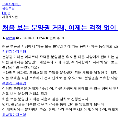
『흑자제거』
상담문의
Login
자유게시판
처음 보는 분양권 거래, 이제는 걱정 없
admin
2026.04.11 17:54
조회 수 : 3
최근 부동산 시장에서 ‘처음 보는 분양권 거래’라는 용어가 자주 등장하고 있
인천강아지분양
분양권 거래는 아파트나 주택을 분양받은 후 이를 다른 사람에게 판매하는 방
이번 글에서는 분양권의 개념부터 거래 과정, 주의사항까지 자세히 알아보도
분양권이란 무엇인가요?
분양권은 아파트, 오피스텔 등 주택을 분양받기 위해 계약을 체결한 뒤, 일
이는 주택을 직접 소유하기 전의 단계로 볼 수 있으며, 분양권을 소유한 사람
수원강아지분양
이러한 분양권은 거래가 가능하여, 다른 사람에게 판매할 수 있는 점에서 투
처음 보는 분양권 거래의 절차
처음 보는 분양권 거래는 다음과 같은 절차로 진행됩니다.
먼저, 분양권을 매수할 경우 계약서를 통해 권리를 양도받게 됩니다.
이 계약서에는 분양권의 주소, 면적, 가격 등이 명시되어 있어야 하며, 매도
하남강아지분양