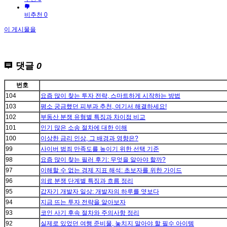
비추천 0
이 게시물을
댓글
0
번호
104
요즘 많이 찾는 투자 전략, 스마트하게 시작하는 방법
103
평소 궁금했던 피부과 추천, 여기서 해결하세요!
102
부동산 분쟁 유형별 특징과 차이점 비교
101
인기 많은 소송 절차에 대한 이해
100
이상한 금리 인상, 그 배경과 영향은?
99
사이버 범죄 만족도를 높이기 위한 선택 기준
98
요즘 많이 찾는 필러 후기: 무엇을 알아야 할까?
97
이해할 수 없는 경제 지표 해석: 초보자를 위한 가이드
96
의료 분쟁 단계별 특징과 흐름 정리
95
갑자기 개발자 일상: 개발자의 하루를 엿보다
94
지금 뜨는 투자 전략을 알아보자
93
코인 사기 후속 절차와 주의사항 정리
92
실제로 있었던 여행 준비물, 놓치지 말아야 할 필수 아이템