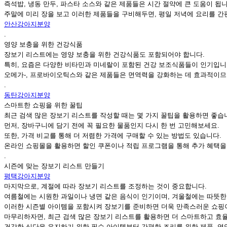
즉석밥, 냉동 만두, 파스타 소스와 같은 제품들은 시간 절약에 큰 도움이 됩니
주말에 미리 장을 보고 이러한 제품들을 구비해두면, 평일 저녁에 요리를 간
안산강아지분양
.
영양 보충을 위한 건강식품
장보기 리스트에는 영양 보충을 위한 건강식품도 포함되어야 합니다.
특히, 요즘은 다양한 비타민과 미네랄이 포함된 건강 보조식품들이 인기입니
오메가-, 프로바이오틱스와 같은 제품들은 면역력을 강화하는 데 효과적이므
.
동탄강아지분양
스마트한 쇼핑을 위한 꿀팁
최근 검색 많은 장보기 리스트를 작성할 때는 몇 가지 꿀팁을 활용하면 좋습
먼저, 장바구니에 담기 전에 꼭 필요한 물품인지 다시 한 번 고민해보세요.
또한, 가격 비교를 통해 더 저렴한 가격에 구매할 수 있는 방법도 있습니다.
온라인 쇼핑몰을 활용하면 할인 쿠폰이나 적립 프로그램을 통해 추가 혜택을 
.
시즌에 맞는 장보기 리스트 만들기
평택강아지분양
마지막으로, 계절에 따라 장보기 리스트를 조정하는 것이 중요합니다.
여름철에는 시원한 과일이나 냉면 같은 음식이 인기이며, 겨울철에는 따뜻한
이러한 시즌별 아이템을 포함시켜 장보기를 준비하면 더욱 만족스러운 쇼핑이
마무리하자면, 최근 검색 많은 장보기 리스트를 활용하면 더 스마트하고 효
건강한 식단을 유지하기 위한 필수 아이템부터 간편한 조리를 위한 제품, 