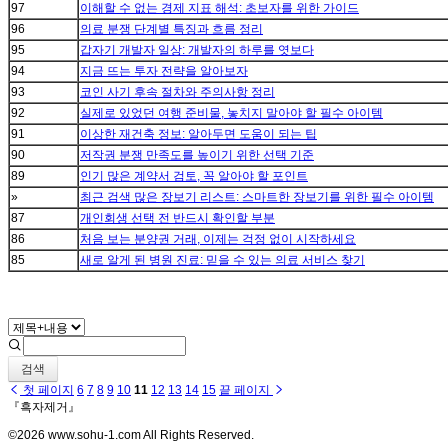
97
이해할 수 없는 경제 지표 해석: 초보자를 위한 가이드
96
의료 분쟁 단계별 특징과 흐름 정리
95
갑자기 개발자 일상: 개발자의 하루를 엿보다
94
지금 뜨는 투자 전략을 알아보자
93
코인 사기 후속 절차와 주의사항 정리
92
실제로 있었던 여행 준비물, 놓치지 말아야 할 필수 아이템
91
이상한 재건축 정보: 알아두면 도움이 되는 팁
90
저작권 분쟁 만족도를 높이기 위한 선택 기준
89
인기 많은 계약서 검토, 꼭 알아야 할 포인트
»
최근 검색 많은 장보기 리스트: 스마트한 장보기를 위한 필수 아이템
87
개인회생 선택 전 반드시 확인할 부분
86
처음 보는 분양권 거래, 이제는 걱정 없이 시작하세요
85
새로 알게 된 병원 진료: 믿을 수 있는 의료 서비스 찾기
검색
첫 페이지
6
7
8
9
10
11
12
13
14
15
끝 페이지
『흑자제거』
©2026 www.sohu-1.com All Rights Reserved.