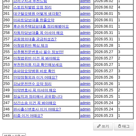
263
강서구치과 추천드림
admin
2026.06.02
1
262
스토킹처벌법 요점 정리
admin
2026.06.02
4
261
대구탈모병원 어떻게 생각함?
admin
2026.06.01
5
260
아파트담보대출 한줄요약
admin
2026.06.01
1
259
후순위주택담보대출 정리해봤어요
admin
2026.06.01
1
258
자동차담보대출 꼭 아셔야 해요
admin
2026.05.31
1
257
공동명의대출 궁금하셨죠?
admin
2026.05.31
1
256
아청법위반 핵심 체크
admin
2026.05.28
1
255
성추행전문변호사 필수 정보만!
admin
2026.05.27
3
254
아청법위반 이건 꼭 봐야해요
admin
2026.05.27
2
253
부천한의원 지금 확인해보세요
admin
2026.05.27
1
252
송파암요양병원 바로 확인
admin
2026.05.27
3
251
안양정형외과 이거 어때요?
admin
2026.05.26
3
250
강남운전연수 요약 정리
admin
2026.05.26
1
249
마약변호사 꼭 아셔야 해요
admin
2026.05.25
2
248
잠실치과 정리해서 공유합니다
admin
2026.05.25
1
247
상간소송 이건 꼭 봐야해요
admin
2026.05.24
2
246
판사출신변호사 이거 어때요?
admin
2026.05.24
1
245
리줌 이거 어때요?
admin
2026.05.23
1
쓰기
태그